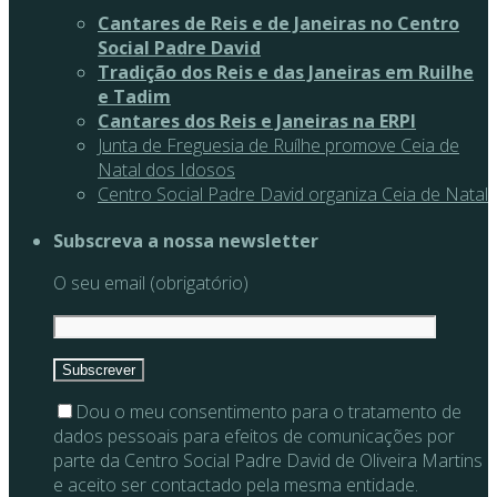
Cantares de Reis e de Janeiras no Centro
Social Padre David
Tradição dos Reis e das Janeiras em Ruilhe
e Tadim
Cantares dos Reis e Janeiras na ERPI
Junta de Freguesia de Ruílhe promove Ceia de
Natal dos Idosos
Centro Social Padre David organiza Ceia de Natal
Subscreva a nossa newsletter
O seu email (obrigatório)
Dou o meu consentimento para o tratamento de
dados pessoais para efeitos de comunicações por
parte da Centro Social Padre David de Oliveira Martins
e aceito ser contactado pela mesma entidade.