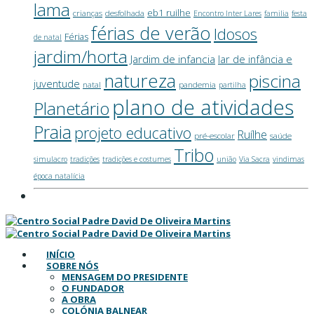
lama
eb1 ruilhe
crianças
desfolhada
Encontro Inter Lares
familia
festa
férias de verão
Idosos
Férias
de natal
jardim/horta
Jardim de infancia
lar de infância e
natureza
piscina
juventude
natal
pandemia
partilha
plano de atividades
Planetário
Praia
projeto educativo
Ruílhe
pré-escolar
saúde
Tribo
simulacro
tradições
tradições e costumes
união
Via Sacra
vindimas
época natalícia
INÍCIO
SOBRE NÓS
MENSAGEM DO PRESIDENTE
O FUNDADOR
A OBRA
COLÓNIA BALNEAR