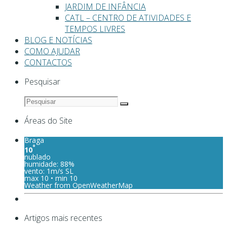
JARDIM DE INFÂNCIA
CATL – CENTRO DE ATIVIDADES E
TEMPOS LIVRES
BLOG E NOTÍCIAS
COMO AJUDAR
CONTACTOS
Pesquisar
Áreas do Site
Braga
°
10
nublado
humidade: 88%
vento: 1m/s SL
max 10 • min 10
Weather from OpenWeatherMap
Artigos mais recentes