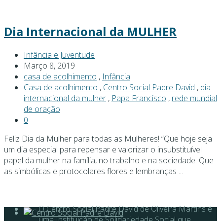
Dia Internacional da MULHER
Infância e Juventude
Março 8, 2019
casa de acolhimento
,
Infância
Casa de acolhimento
,
Centro Social Padre David
,
dia
internacional da mulher
,
Papa Francisco
,
rede mundial
de oração
0
Feliz Dia da Mulher para todas as Mulheres! “Que hoje seja
um dia especial para repensar e valorizar o insubstituível
papel da mulher na família, no trabalho e na sociedade. Que
as simbólicas e protocolares flores e lembranças ...
Posts
navigation
O Centro Social Padre David de Oliveira Martins é
uma Instituição de Solidariedade Social que